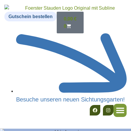
Gutschein bestellen
0,00
€
0
Besuche unseren neuen Sichtungsgarten!
Für Pr
Für G